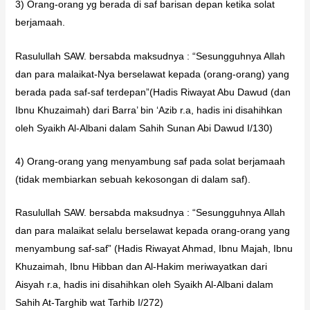
3) Orang-orang yg berada di saf barisan depan ketika solat
berjamaah.
Rasulullah SAW. bersabda maksudnya : “Sesungguhnya Allah
dan para malaikat-Nya berselawat kepada (orang-orang) yang
berada pada saf-saf terdepan”(Hadis Riwayat Abu Dawud (dan
Ibnu Khuzaimah) dari Barra’ bin ‘Azib r.a, hadis ini disahihkan
oleh Syaikh Al-Albani dalam Sahih Sunan Abi Dawud I/130)
4) Orang-orang yang menyambung saf pada solat berjamaah
(tidak membiarkan sebuah kekosongan di dalam saf).
Rasulullah SAW. bersabda maksudnya : “Sesungguhnya Allah
dan para malaikat selalu berselawat kepada orang-orang yang
menyambung saf-saf” (Hadis Riwayat Ahmad, Ibnu Majah, Ibnu
Khuzaimah, Ibnu Hibban dan Al-Hakim meriwayatkan dari
Aisyah r.a, hadis ini disahihkan oleh Syaikh Al-Albani dalam
Sahih At-Targhib wat Tarhib I/272)