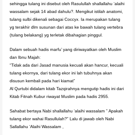
sehingga tulang ini disebut oleh Rasulullah shallallahu ‘alaihi
wassalam sejak 14 abad dahulu?. Mengikut istilah anatomi,
tulang sulbi dikenali sebagai Coccyx. Ia merupakan tulang
yg terakhir dlm susunan dari atas ke bawah tulang vertebra
(tulang belakang) yg terletak dibahagian pinggul.
Dalam sebuah hadis marfu’ yang diriwayatkan oleh Muslim
dan Ibnu Majah:
“Tidak ada dari Jasad manusia kecuali akan hancur, kecuali
tulang ekornya, dari tulang ekor ini lah tubuhnya akan
disusun kembali pada hari kiamat”
Al Qurtubi didalam kitab Tazqirahnya mengutip hadis ini dari
Kitab Fitnah Kubur riwayat Muslim pada hadis 2955.
Sahabat bertaya Nabi shallallahu ‘alaihi wassalam ” Apakah
tulang ekor wahai Rasullulah?” Lalu di jawab oleh Nabi
Sallallahu ‘Alaihi Wassalam ,