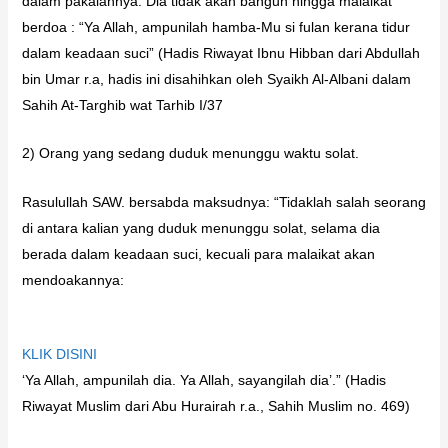
dalam pakaiannya. Dia tidak akan bangun hingga malaikat
berdoa : “Ya Allah, ampunilah hamba-Mu si fulan kerana tidur
dalam keadaan suci” (Hadis Riwayat Ibnu Hibban dari Abdullah
bin Umar r.a, hadis ini disahihkan oleh Syaikh Al-Albani dalam
Sahih At-Targhib wat Tarhib I/37
2) Orang yang sedang duduk menunggu waktu solat.
Rasulullah SAW. bersabda maksudnya: “Tidaklah salah seorang
di antara kalian yang duduk menunggu solat, selama dia
berada dalam keadaan suci, kecuali para malaikat akan
mendoakannya:
KLIK DISINI
‘Ya Allah, ampunilah dia. Ya Allah, sayangilah dia’.” (Hadis
Riwayat Muslim dari Abu Hurairah r.a., Sahih Muslim no. 469)