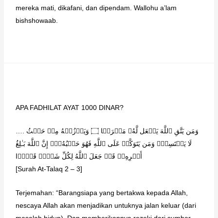
mereka mati, dikafani, dan dipendam. Wallohu a’lam
bishshowaab.
APA FADHILAT AYAT 1000 DINAR?
…. وَمَن یَتَّقِ ٱللَّهَ یَجۡعَل لَّهُۥ مَخۡرَجࣰا ۝ وَیَرۡزُقۡهُ مِنۡ حَیۡثُ
لَا یَحۡتَسِبُۚ وَمَن یَتَوَكَّلۡ عَلَى ٱللَّهِ فَهُوَ حَسۡبُهُۥۤۚ إِنَّ ٱللَّهَ بَـٰلِغُ
أَمۡرِهِۦۚ قَدۡ جَعَلَ ٱللَّهُ لِكُلِّ شَیۡءࣲ قَدۡرࣰا
[Surah At-Talaq 2 – 3]
Terjemahan: “Barangsiapa yang bertakwa kepada Allah,
nescaya Allah akan menjadikan untuknya jalan keluar (dari
masalah hidup). Dan memberikannya rezeki dari sumber