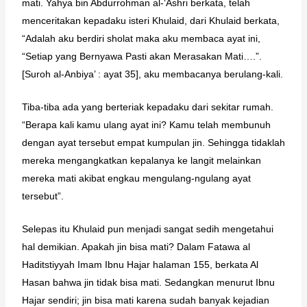
mati. Yahya bin Abdurrohman al-‘Ashri berkata, telah
menceritakan kepadaku isteri Khulaid, dari Khulaid berkata,
“Adalah aku berdiri sholat maka aku membaca ayat ini,
“Setiap yang Bernyawa Pasti akan Merasakan Mati….”.
[Suroh al-Anbiya’ : ayat 35], aku membacanya berulang-kali.
Tiba-tiba ada yang berteriak kepadaku dari sekitar rumah.
“Berapa kali kamu ulang ayat ini? Kamu telah membunuh
dengan ayat tersebut empat kumpulan jin. Sehingga tidaklah
mereka mengangkatkan kepalanya ke langit melainkan
mereka mati akibat engkau mengulang-ngulang ayat
tersebut”.
Selepas itu Khulaid pun menjadi sangat sedih mengetahui
hal demikian. Apakah jin bisa mati? Dalam Fatawa al
Haditstiyyah Imam Ibnu Hajar halaman 155, berkata Al
Hasan bahwa jin tidak bisa mati. Sedangkan menurut Ibnu
Hajar sendiri; jin bisa mati karena sudah banyak kejadian