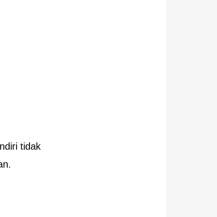
iri tidak
an.