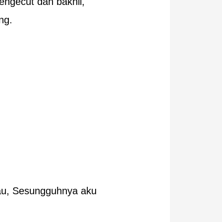
engecut dan bakhil,
ng.
au, Sesungguhnya aku