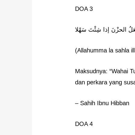
DOA 3
جْعَلُ الحزْنَ إذا شِئْتَ سَهْلا
(Allahumma la sahla ill
Maksudnya: “Wahai Tu
dan perkara yang sus
– Sahih Ibnu Hibban
DOA 4