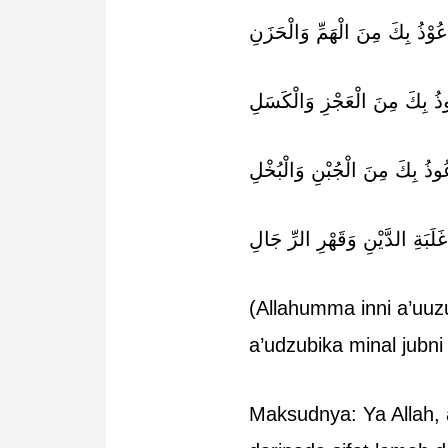
 اَعُوْذُ بِكَ مِنَ الْهَمِّ وَالْحَزَنِ
وذُ بِكَ مِنَ الْعَجْزِ وَالْكَسَلِ
ُوذُ بِكَ مِنَ الْجُبْنِ وَالْبُخْلِ
لَبَةِ الدَّيْنِ وَقَهْرِ الرِّ جَالِ
(Allahumma inni a’uuz
a’udzubika minal jubni 
Maksudnya: Ya Allah, 