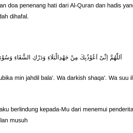
an doa penenang hati dari Al-Quran dan hadis yan
ah dihafal.
اَللّٰهُمَّ اِنِّىْ اَعُوْذُبِكَ مِنْ جَهْدِالْبَلَاءِ وَدَرْكِ الشَّقَاءِ وَسُوْ
bika min jahdil bala’. Wa darkish shaqa’. Wa suu i
aku berlindung kepada-Mu dari menemui penderitaa
ilan musuh