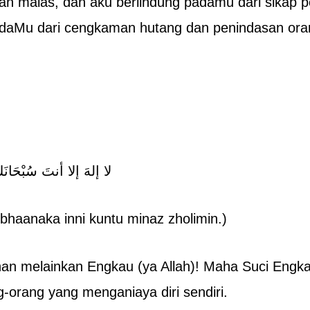
dan malas, dan aku berlindung padamu dari sikap p
adaMu dari cengkaman hutang dan penindasan ora
لا إلهَ إلا أنتَ سُبْحَانَكَ
subhaanaka inni kuntu minaz zholimin.)
an melainkan Engkau (ya Allah)! Maha Suci Engk
g-orang yang menganiaya diri sendiri.