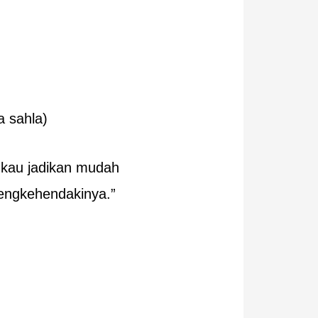
a sahla)
kau jadikan mudah
engkehendakinya.”