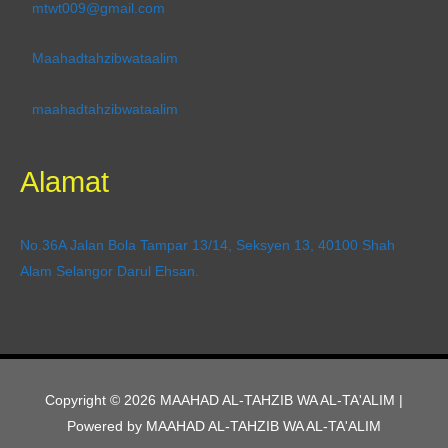
mtwt009@gmail.com
Maahadtahzibwataalim
maahadtahzibwataalim
Alamat
No.36A Jalan Bola Tampar 13/14, Seksyen 13, 40100 Shah
Alam Selangor Darul Ehsan.
Copyright © 2026
MAAHAD AL-TAHZIB WA AL-TA'ALIM
|
Powered by
MAAHAD AL-TAHZIB WA AL-TA'ALIM