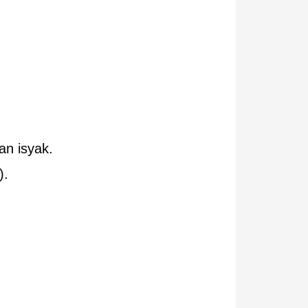
an isyak.
).