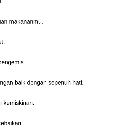
i.
ngan makananmu.
t.
pengemis.
ngan baik dengan sepenuh hati.
m kemiskinan.
kebaikan.