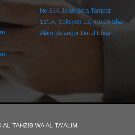
m
No.36A Jalan Bola Tampar
13/14, Seksyen 13, 40100 Shah
im
Alam Selangor Darul Ehsan.
im
AL-TAHZIB WA AL-TA'ALIM