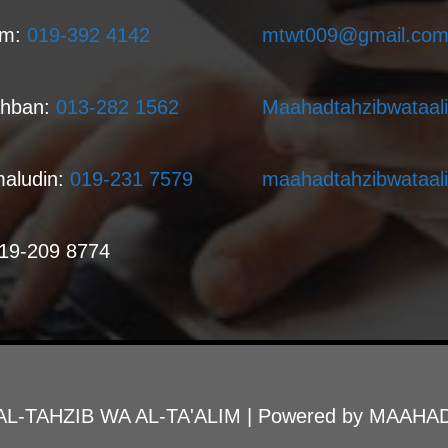
am:
019-392 4142
mtwt009@gmail.co
ahban:
013-282 1562
Maahadtahzibwataal
aludin:
019-231 7579
maahadtahzibwataal
019-209 8774
L-TAHZIB WA AL-TA'ALIM
| Powered by
MAAHAD 