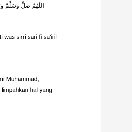
اللَهُمَّ صَلِّ وَسَلِّمْ و
s sirri sari fi sa’iril
kami Muhammad,
a limpahkan hal yang