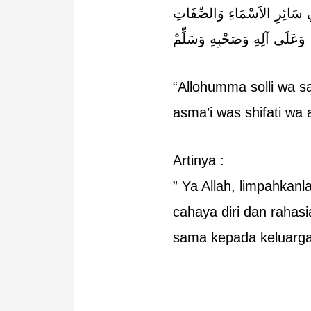
ي سَائِرِ الاَسْمَاءِ وَالصِّفَاتِ
وَعَلَى آلِهِ وَصَحْبِهِ وَسَلِّمْ
“Allohumma solli wa sal
asma’i was shifati wa a
Artinya :
” Ya Allah, limpahka
cahaya diri dan rahas
sama kepada keluarga