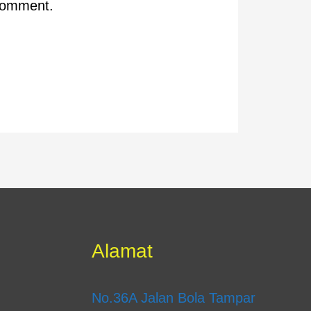
 comment.
Alamat
m
No.36A Jalan Bola Tampar