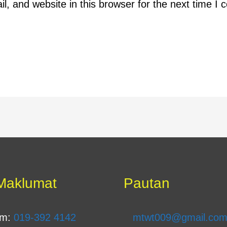
, and website in this browser for the next time I
Maklumat
Pautan
am:
019-392 4142
mtwt009@gmail.co