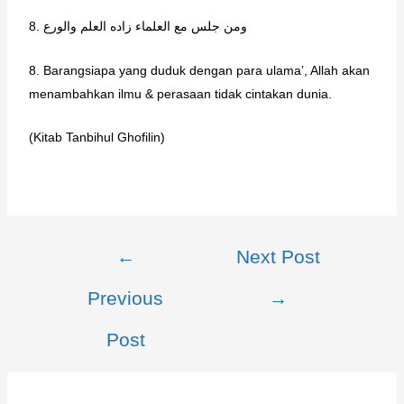
8. ومن جلس مع العلماء زاده العلم والورع
8. Barangsiapa yang duduk dengan para ulama’, Allah akan
menambahkan ilmu & perasaan tidak cintakan dunia.
(Kitab Tanbihul Ghofilin)
←
Next Post
Previous
→
Post