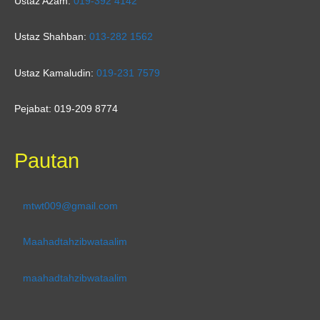
Ustaz Azam:
019-392 4142
Ustaz Shahban:
013-282 1562
Ustaz Kamaludin:
019-231 7579
Pejabat: 019-209 8774
Pautan
mtwt009@gmail.com
Maahadtahzibwataalim
maahadtahzibwataalim