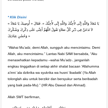
* Klik Disini
« يَا مُعَاذُ وَاللَّهِ إِنِّى لأُحِبُّكَ وَاللَّهِ إِنِّى لأُحِبُّكَ ». فَقَالَ « أُوصِيكَ يَا مُعَاذُ
لاَ تَدَعَنَّ فِى دُبُرِ كُلِّ صَلاَةٍ تَقُولُ اللَّهُمَّ أَعِنِّى عَلَى ذِكْرِكَ وَشُكْرِكَ
وَحُسْنِ عِبَادَتِكَ »
“Wahai Mu’adz, demi Allah, sungguh aku mencintaimu. Demi
Allah, aku mencintaimu.” Lantas Nabi SAW bersabda, “Aku
menasehatkan kepadamu –wahai Mu’adz-, janganlah
engkau tinggalkan di setiap akhir shalat bacaan ‘Allahumma
a’inni ‘ala dzikrika wa syukrika wa husni ‘ibadatik’ (Ya Allah
tolonglah aku untuk berzikir dan bersyukur serta beribadah
yang baik pada-Mu).” (HR Abu Dawud dan Ahmad).
Allah SWT berfirman,