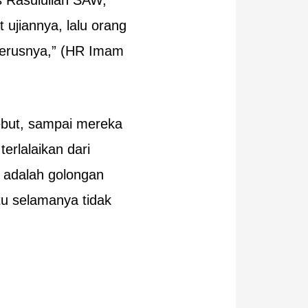
s Rasulullah SAW,
ujiannya, lalu orang
eterusnya,” (HR Imam
ebut, sampai mereka
erlalaikan dari
 adalah golongan
tu selamanya tidak