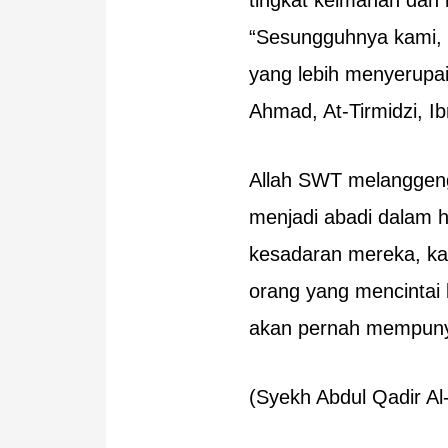
tingkat keimanan dan 
“Sesungguhnya kami, p
yang lebih menyerupai
Ahmad, At-Tirmidzi, I
Allah SWT melanggeng
menjadi abadi dalam h
kesadaran mereka, ka
orang yang mencintai
akan pernah mempunyai
(Syekh Abdul Qadir Al-