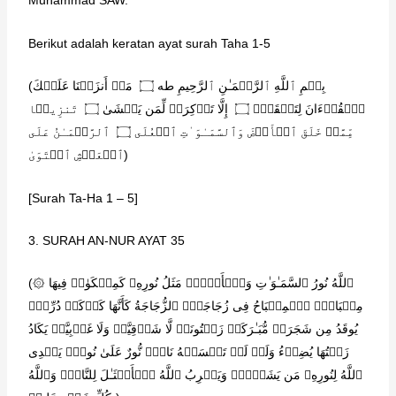
Muhammad SAW.
Berikut adalah keratan ayat surah Taha 1-5
(بِسۡمِ ٱللَّهِ ٱلرَّحۡمَـٰنِ ٱلرَّحِیمِ طه ۝ مَاۤ أَنزَلۡنَا عَلَیۡكَ
ٱلۡقُرۡءَانَ لِتَشۡقَىٰۤ ۝ إِلَّا تَذۡكِرَةࣰ لِّمَن یَخۡشَىٰ ۝ تَنزِیلࣰا
مِّمَّنۡ خَلَقَ ٱلۡأَرۡضَ وَٱلسَّمَـٰوَ ٰ⁠تِ ٱلۡعُلَى ۝ ٱلرَّحۡمَـٰنُ عَلَى
ٱلۡعَرۡشِ ٱسۡتَوَىٰ)
[Surah Ta-Ha 1 – 5]
3. SURAH AN-NUR AYAT 35
(۞ ٱللَّهُ نُورُ ٱلسَّمَـٰوَ ٰ⁠تِ وَٱلۡأَرۡضِۚ مَثَلُ نُورِهِۦ كَمِشۡكَوٰةࣲ فِیهَا
مِصۡبَاحٌۖ ٱلۡمِصۡبَاحُ فِی زُجَاجَةٍۖ ٱلزُّجَاجَةُ كَأَنَّهَا كَوۡكَبࣱ دُرِّیࣱّ
یُوقَدُ مِن شَجَرَةࣲ مُّبَـٰرَكَةࣲ زَیۡتُونَةࣲ لَّا شَرۡقِیَّةࣲ وَلَا غَرۡبِیَّةࣲ یَكَادُ
زَیۡتُهَا یُضِیۤءُ وَلَوۡ لَمۡ تَمۡسَسۡهُ نَارࣱۚ نُّورٌ عَلَىٰ نُورࣲۚ یَهۡدِی
ٱللَّهُ لِنُورِهِۦ مَن یَشَاۤءُۚ وَیَضۡرِبُ ٱللَّهُ ٱلۡأَمۡثَـٰلَ لِلنَّاسِۗ وَٱللَّهُ