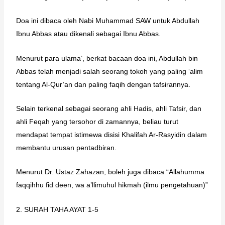
Doa ini dibaca oleh Nabi Muhammad SAW untuk Abdullah
Ibnu Abbas atau dikenali sebagai Ibnu Abbas.
Menurut para ulama’, berkat bacaan doa ini, Abdullah bin
Abbas telah menjadi salah seorang tokoh yang paling ‘alim
tentang Al-Qur’an dan paling faqih dengan tafsirannya.
Selain terkenal sebagai seorang ahli Hadis, ahli Tafsir, dan
ahli Feqah yang tersohor di zamannya, beliau turut
mendapat tempat istimewa disisi Khalifah Ar-Rasyidin dalam
membantu urusan pentadbiran.
Menurut Dr. Ustaz Zahazan, boleh juga dibaca “Allahumma
faqqihhu fid deen, wa a’llimuhul hikmah (ilmu pengetahuan)”
2. SURAH TAHA AYAT 1-5