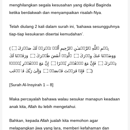
menghilangkan segala kesusahan yang dipikul Baginda
ketika berdakwah dan menyampaikan risalah-Nya.
Telah diulang 2 kali dalam surah ini, ‘bahawa sesungguhnya
tiap-tiap kesukaran disertai kemudahan’.
(بِسۡمِ ٱللَّهِ ٱلرَّحۡمَـٰنِ ٱلرَّحِیمِ أَلَمۡ نَشۡرَحۡ لَكَ صَدۡرَكَ ۝
وَوَضَعۡنَا عَنكَ وِزۡرَكَ ۝ ٱلَّذِیۤ أَنقَضَ ظَهۡرَكَ ۝ وَرَفَعۡنَا لَكَ
ذِكۡرَكَ ۝ فَإِنَّ مَعَ ٱلۡعُسۡرِ یُسۡرًا ۝ إِنَّ مَعَ ٱلۡعُسۡرِ یُسۡرࣰا
۝ فَإِذَا فَرَغۡتَ فَٱنصَبۡ ۝ وَإِلَىٰ رَبِّكَ فَٱرۡغَب)
[Surah Al-Insyirah 1 – 8]
Maka percayalah bahawa walau sesukar manapun keadaan
anak kita, Allah itu lebih mengetahui.
Bahkan, kepada Allah jualah kita memohon agar
melapangkan jiwa yang lara, memberi kefahaman dan