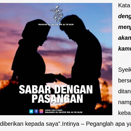
Kata
deng
menj
akan
kamu
Syei
bers
dita
namp
keba
diberikan kepada saya”.Intinya – Peganglah apa ya