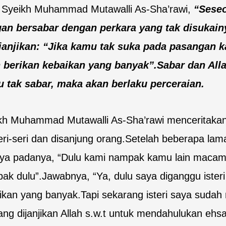
 Syeikh Muhammad Mutawalli As-Sha’rawi,
“Seseo
an bersabar dengan perkara yang tak disukain
anjikan: “Jika kamu tak suka pada pasangan ka
 berikan kebaikan yang banyak”.Sabar dan Alla
 tak sabar, maka akan berlaku perceraian.
kh Muhammad Mutawalli As-Sha’rawi menceritakan: 
eri-seri dan disanjung orang.Setelah beberapa lama
nya padanya, “Dulu kami nampak kamu lain macam,
ak dulu”.Jawabnya, “Ya, dulu saya diganggu isteri
ikan yang banyak.Tapi sekarang isteri saya sudah m
ng dijanjikan Allah s.w.t untuk mendahulukan ehsa